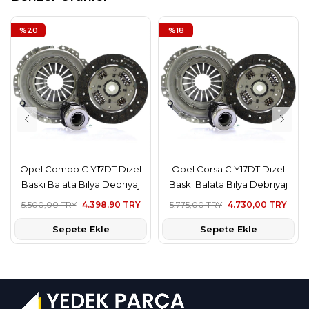
%20
%18
Opel Combo C Y17DT Dizel
Opel Corsa C Y17DT Dizel
Baskı Balata Bilya Debriyaj
Baskı Balata Bilya Debriyaj
Seti Luk Marka
Seti Luk Marka
5.500,00 TRY
4.398,90 TRY
5.775,00 TRY
4.730,00 TRY
Sepete Ekle
Sepete Ekle