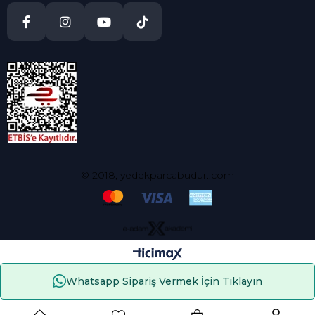
© 2018, yedekparcabudur..com
Whatsapp Sipariş Vermek İçin Tıklayın
Çerez Kullanımı