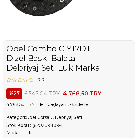
Opel Combo C Y17DT
Dizel Baskı Balata
Debriyaj Seti Luk Marka
0.0
6.545,04 TRY
4.768,50 TRY
27
4.768,50 TRY
`den başlayan taksitlerle
Kategori:
Opel Corsa C Debriyaj Seti
Stok Kodu
(620209809-1)
Marka
:
LUK