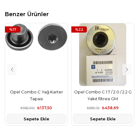
Benzer Ürünler
%17
%22
Opel Combo C Yağ Karter
Opel Combo C 1.7 / 2.0 / 2.2 G
Tapası
Yakıt filtresi GM
₺165,00
₺137,50
₺559,12
₺438,69
Sepete Ekle
Sepete Ekle