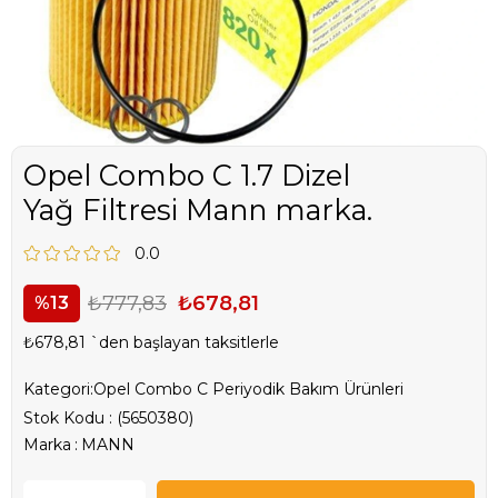
Opel Combo C 1.7 Dizel
Yağ Filtresi Mann marka.
0.0
₺777,83
₺678,81
13
₺678,81
`den başlayan taksitlerle
Kategori:
Opel Combo C Periyodik Bakım Ürünleri
Stok Kodu
(5650380)
Marka
:
MANN