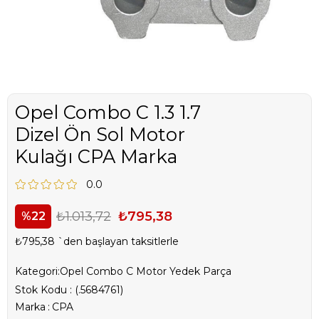
Opel Combo C 1.3 1.7
Dizel Ön Sol Motor
Kulağı CPA Marka
0.0
₺1.013,72
₺795,38
22
₺795,38
`den başlayan taksitlerle
Kategori:
Opel Combo C Motor Yedek Parça
Stok Kodu
(.5684761)
Marka
:
CPA