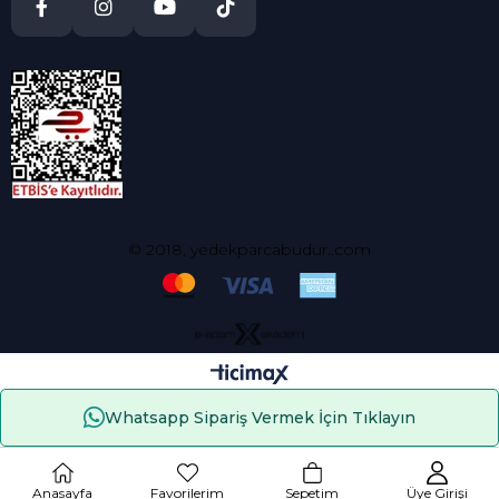
© 2018, yedekparcabudur..com
Whatsapp Sipariş Vermek İçin Tıklayın
Çerez Kullanımı
Anasayfa
Favorilerim
Sepetim
Üye Girişi