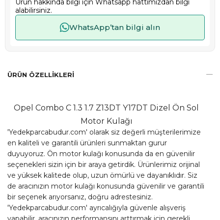
Ürün hakkında bilgi için Whatsapp hattımızdan bilgi
alabilirsiniz.
WhatsApp’tan bilgi alın
ÜRÜN ÖZELLIKLERI
Opel Combo C 1.3 1.7 Z13DT Y17DT Dizel Ön Sol
Motor Kulağı
'Yedekparcabudur.com' olarak siz değerli müşterilerimize
en kaliteli ve garantili ürünleri sunmaktan gurur
duyuyoruz. Ön motor kulağı konusunda da en güvenilir
seçenekleri sizin için bir araya getirdik. Ürünlerimiz orijinal
ve yüksek kalitede olup, uzun ömürlü ve dayanıklıdır. Siz
de aracınızın motor kulağı konusunda güvenilir ve garantili
bir seçenek arıyorsanız, doğru adrestesiniz.
'Yedekparcabudur.com' ayrıcalığıyla güvenle alışveriş
yapabilir, aracınızın performansını arttırmak için gerekli