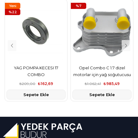
Yeni
%7
Ürün
%22
YAG POMPA KECESI 17
Opel Combo C 1.7 dizel
COMBO
motorlar için yağ soğutucusu
₺209,00
₺162,69
₺1.062,41
₺985,49
Sepete Ekle
Sepete Ekle