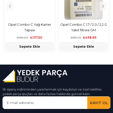
Opel Combo C Yağ Karter
Opel Combo C 1.7 / 2.0 / 2.2 G
Tapası
Yakıt filtresi GM
₺165,00
₺137,50
₺559,12
₺438,69
Sepete Ekle
Sepete Ekle
İlk sipariş indiriminden yararlanmak için kaydolun ve özel teklifler,
yedek parça ipuçları ve daha fazlası hakkında güncel kalın.
KAYIT OL