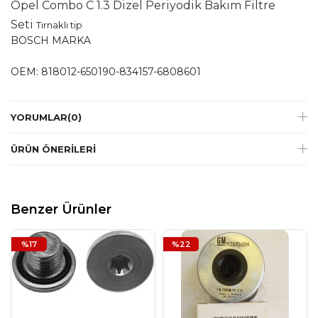
Opel Combo C 1.3 Dizel Periyodik Bakım Filtre
Seti
Tırnaklı tip
BOSCH MARKA
OEM: 818012-650190-834157-6808601
YORUMLAR
(0)
ÜRÜN ÖNERILERI
Benzer Ürünler
%17
%22