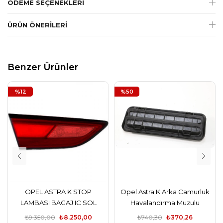
ÖDEME SEÇENEKLERI
ÜRÜN ÖNERILERI
Benzer Ürünler
%12
%50
OPEL ASTRA K STOP
Opel Astra K Arka Camurluk
LAMBASI BAGAJ IC SOL
Havalandırma Muzulu
LEDSIZ
General Motors
₺9.350,00
₺8.250,00
₺740,30
₺370,26