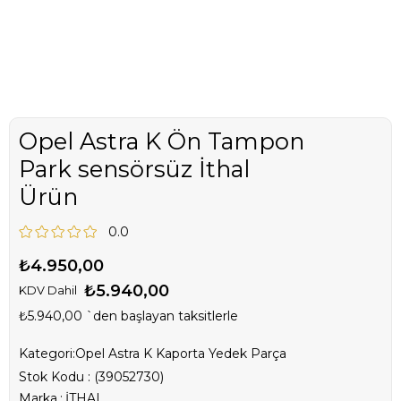
Opel Astra K Ön Tampon
Park sensörsüz İthal
Ürün
0.0
₺4.950,00
₺5.940,00
KDV Dahil
₺5.940,00
`den başlayan taksitlerle
Kategori:
Opel Astra K Kaporta Yedek Parça
Stok Kodu
(39052730)
Marka
:
İTHAL