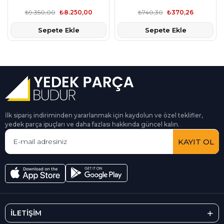
LEDSIZ
General Motors
₺9.350,00
₺8.250,00
₺740,30
₺370,26
Sepete Ekle
Sepete Ekle
İlk sipariş indiriminden yararlanmak için kaydolun ve özel teklifler,
yedek parça ipuçları ve daha fazlası hakkında güncel kalın.
KAYIT OL
İLETİŞİM