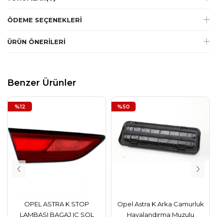
ÖDEME SEÇENEKLERI
ÜRÜN ÖNERILERI
Benzer Ürünler
%12
%50
OPEL ASTRA K STOP
Opel Astra K Arka Camurluk
LAMBASI BAGAJ IC SOL
Havalandırma Muzulu