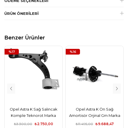
ÖDEME SEÇENEKLERI
ÜRÜN ÖNERILERI
Benzer Ürünler
%17
%16
Opel Astra K Sağ Salıncak
Opel Astra K Ön Sağ
Komple Teknorot Marka
Amortisör Orjinal Gm Marka
₺3.300,00
₺2.750,00
₺11.495,00
₺9.688,47