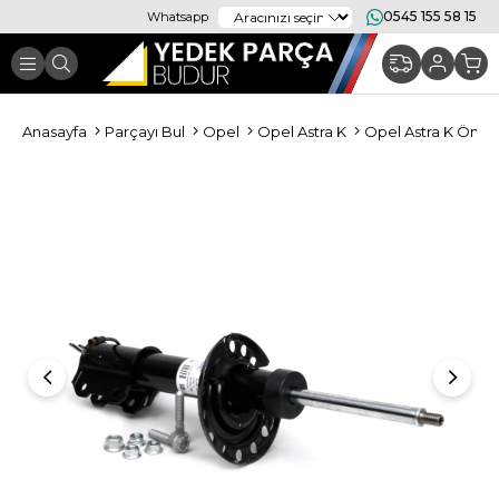
0545 155 58 15
Whatsapp
Anasayfa
Parçayı Bul
Opel
Opel Astra K
Opel Astra K Ön T