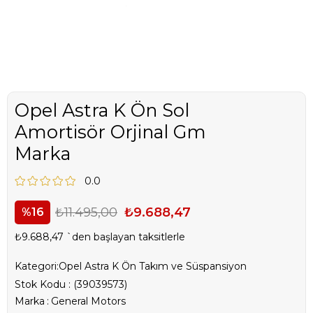
Opel Astra K Ön Sol
Amortisör Orjinal Gm
Marka
0.0
₺11.495,00
₺9.688,47
16
₺9.688,47
`den başlayan taksitlerle
Kategori:
Opel Astra K Ön Takım ve Süspansiyon
Stok Kodu
(39039573)
Marka
:
General Motors