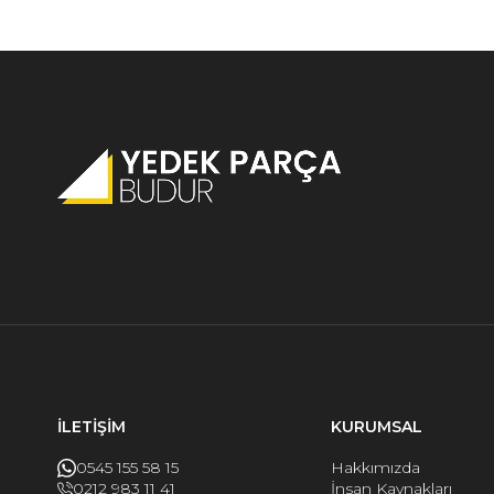
İLETİŞİM
KURUMSAL
0545 155 58 15
Hakkımızda
0212 983 11 41
İnsan Kaynakları