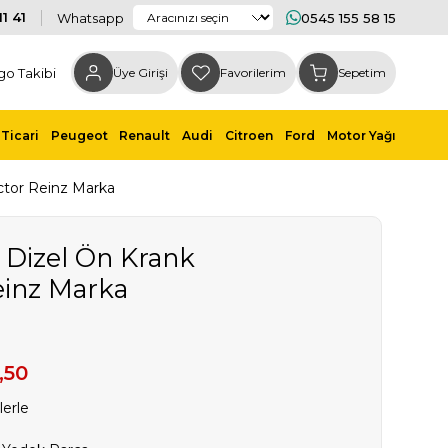
1 41
Whatsapp
0545 155 58 15
go Takibi
Üye Girişi
Favorilerim
Sepetim
Ticari
Peugeot
Renault
Audi
Citroen
Ford
Motor Yağı
ictor Reinz Marka
6 Dizel Ön Krank
einz Marka
,50
lerle