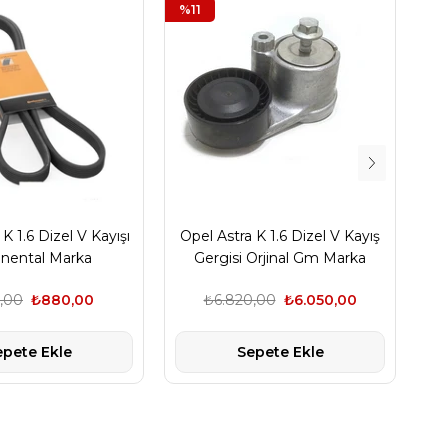
%11
%1
K 1.6 Dizel V Kayışı
Opel Astra K 1.6 Dizel V Kayış
Op
inental Marka
Gergisi Orjinal Gm Marka
,00
₺880,00
₺6.820,00
₺6.050,00
epete Ekle
Sepete Ekle