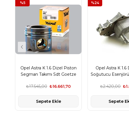
%5
%24
Opel Astra K 1.6 Dizel Piston
Opel Astra K 1.6 
Segman Takımı Sdt Goetze
Soğutucu Esenjörü
Nüral
₺17.545,00
₺16.661,70
₺2.420,00
₺1
Sepete Ekle
Sepete Ek