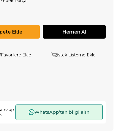
 Yedek Parça
Favorilere Ekle
İstek Listeme Ekle
hatsapp
WhatsApp’tan bilgi alın
z.