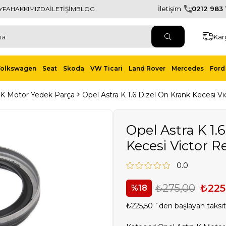
İletişim
0212 983 1
YFA
HAKKIMIZDA
İLETİŞİM
BLOG
Kar
Volkswagen
Seat
Skoda
VW Ticari
Land Rover
Mercedes
Ford 
 K Motor Yedek Parça
Opel Astra K 1.6 Dizel Ön Krank Kecesi V
Opel Astra K 1.
Kecesi Victor R
0.0
₺275,00
₺225
18
₺225,50
`den başlayan taksit