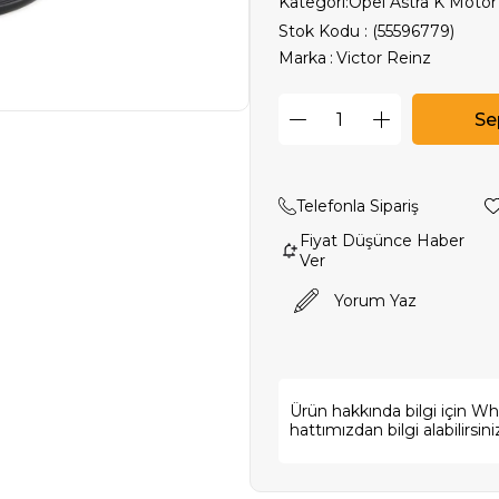
Kategori:
Opel Astra K Motor
Stok Kodu
(55596779)
Marka
:
Victor Reinz
Telefonla Sipariş
Fiyat Düşünce Haber
Ver
Yorum Yaz
Ürün hakkında bilgi için W
hattımızdan bilgi alabilirsini