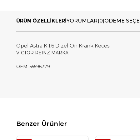
ÜRÜN ÖZELLIKLERI
YORUMLAR
(0)
ÖDEME SEÇE
Opel Astra K 1.6 Dizel Ön Krank Kecesi
VICTOR REINZ MARKA
OEM: 55596779
Benzer Ürünler