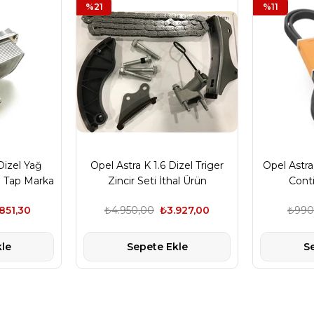
%21
%11
Dizel Yağ
Opel Astra K 1.6 Dizel Triger
Opel Astra 
 Tap Marka
Zincir Seti İthal Ürün
Cont
.851,30
₺4.950,00
₺3.927,00
₺990
le
Sepete Ekle
S