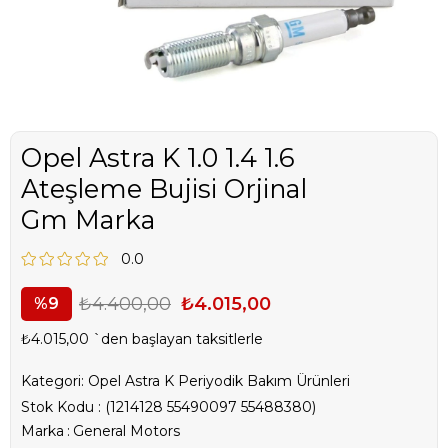
Opel Astra K 1.0 1.4 1.6
Ateşleme Bujisi Orjinal
Gm Marka
0.0
₺4.400,00
₺4.015,00
9
₺4.015,00
`den başlayan taksitlerle
Kategori:
Opel Astra K Periyodik Bakım Ürünleri
Stok Kodu
(1214128 55490097 55488380)
Marka
:
General Motors