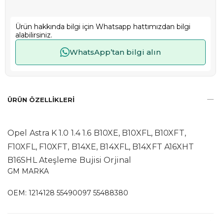
Ürün hakkında bilgi için Whatsapp hattımızdan bilgi
alabilirsiniz.
WhatsApp’tan bilgi alın
ÜRÜN ÖZELLIKLERI
Opel Astra K 1.0 1.4 1.6
B10XE, B10XFL, B10XFT,
F10XFL, F10XFT, B14XE, B14XFL, B14XFT A16XHT
B16SHL Ateşleme Bujisi Orjinal
GM MARKA
OEM: 1214128 55490097 55488380