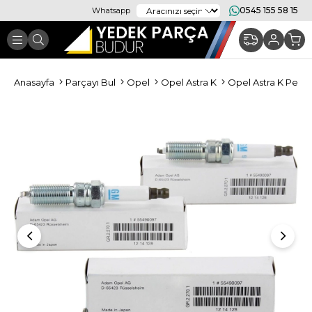
0545 155 58 15
Whatsapp
Anasayfa
Parçayı Bul
Opel
Opel Astra K
Opel Astra K Periy