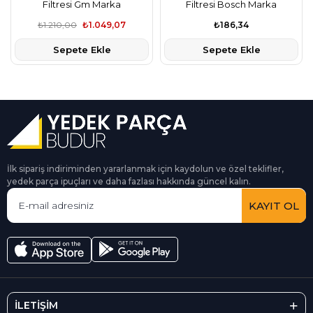
Filtresi Gm Marka
Filtresi Bosch Marka
₺1.210,00
₺1.049,07
₺186,34
Sepete Ekle
Sepete Ekle
İlk sipariş indiriminden yararlanmak için kaydolun ve özel teklifler,
yedek parça ipuçları ve daha fazlası hakkında güncel kalın.
KAYIT OL
İLETİŞİM