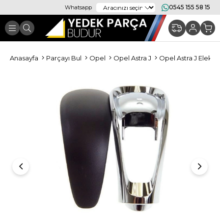
0545 155 58 15
Whatsapp
Anasayfa
Parçayı Bul
Opel
Opel Astra J
Opel Astra J Elektri