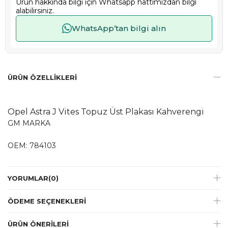
Ürün hakkında bilgi için Whatsapp hattımızdan bilgi
alabilirsiniz.
WhatsApp’tan bilgi alın
ÜRÜN ÖZELLIKLERI
Opel Astra J Vites Topuz Üst Plakası Kahverengi
GM MARKA
OEM: 784103
YORUMLAR
(0)
ÖDEME SEÇENEKLERI
ÜRÜN ÖNERILERI