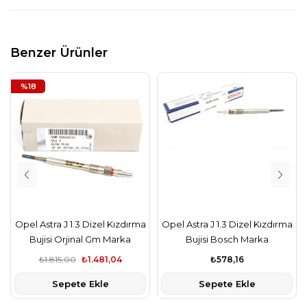
Benzer Ürünler
%18
Opel Astra J 1.3 Dizel Kızdırma
Opel Astra J 1.3 Dizel Kızdırma
Bujisi Orjinal Gm Marka
Bujisi Bosch Marka
₺1.815,00
₺1.481,04
₺578,16
Sepete Ekle
Sepete Ekle