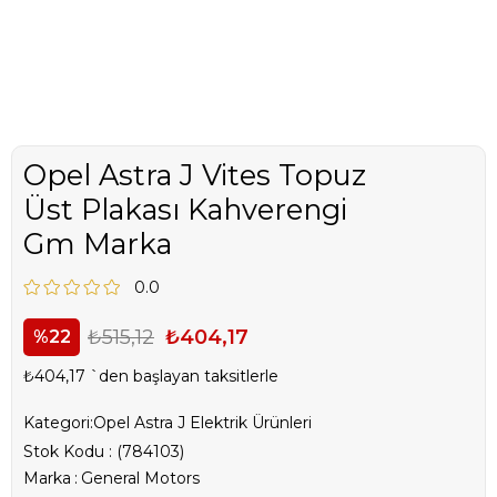
Opel Astra J Vites Topuz
Üst Plakası Kahverengi
Gm Marka
0.0
₺515,12
₺404,17
22
₺404,17
`den başlayan taksitlerle
Kategori:
Opel Astra J Elektrik Ürünleri
Stok Kodu
(784103)
Marka
:
General Motors