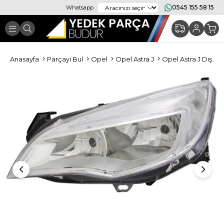
0545 155 58 15
Whatsapp
Anasayfa
Parçayı Bul
Opel
Opel Astra J
Opel Astra J Dış Ay