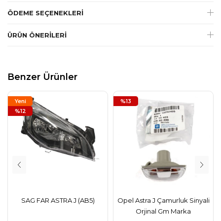
ÖDEME SEÇENEKLERI
ÜRÜN ÖNERILERI
Benzer Ürünler
Yeni
%13
Ürün
%12
SAG FAR ASTRA J (AB5)
Opel Astra J Çamurluk Sinyali
Orjinal Gm Marka