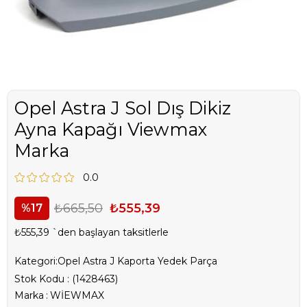
Opel Astra J Sol Dış Dikiz
Ayna Kapağı Viewmax
Marka
0.0
₺665,50
₺555,39
17
₺555,39
`den başlayan taksitlerle
Kategori:
Opel Astra J Kaporta Yedek Parça
Stok Kodu
(1428463)
Marka
:
WİEWMAX