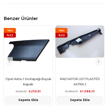
Benzer Ürünler
Yeni
Yeni
Ürün
%22
Ürün
%22
Opel Astra J Sis Kapağı Büyük
RADYATOR ÜST PLASTİĞİ
Kapak
ASTRA J
₺263,33
₺206,61
₺1.386,79
₺1.088,10
Sepete Ekle
Sepete Ekle