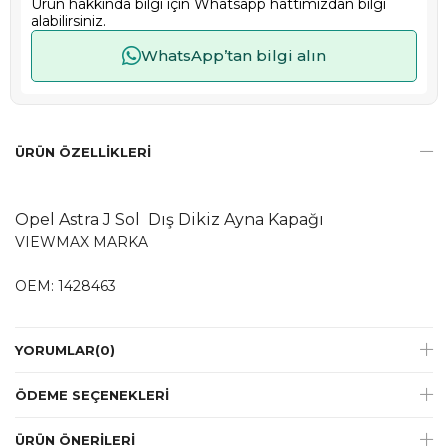
Ürün hakkında bilgi için Whatsapp hattımızdan bilgi
alabilirsiniz.
WhatsApp’tan bilgi alın
ÜRÜN ÖZELLIKLERI
Opel Astra J Sol Dış Dikiz Ayna Kapağı
VIEWMAX MARKA
OEM: 1428463
YORUMLAR
(0)
ÖDEME SEÇENEKLERI
ÜRÜN ÖNERILERI