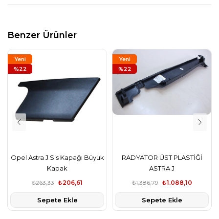
Benzer Ürünler
Yeni
Yeni
Ürün
%22
Ürün
%22
Opel Astra J Sis Kapağı Büyük
RADYATOR ÜST PLASTİĞİ
Kapak
ASTRA J
₺263,33
₺206,61
₺1.386,79
₺1.088,10
Sepete Ekle
Sepete Ekle