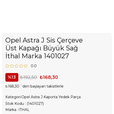
Opel Astra J Sis Çerçeve
Üst Kapağı Büyük Sağ
İthal Marka 1401027
0.0
₺192,50
₺168,30
13
₺168,30
`den başlayan taksitlerle
Kategori:
Opel Astra J Kaporta Yedek Parça
Stok Kodu
(1401027)
Marka
:
İTHAL