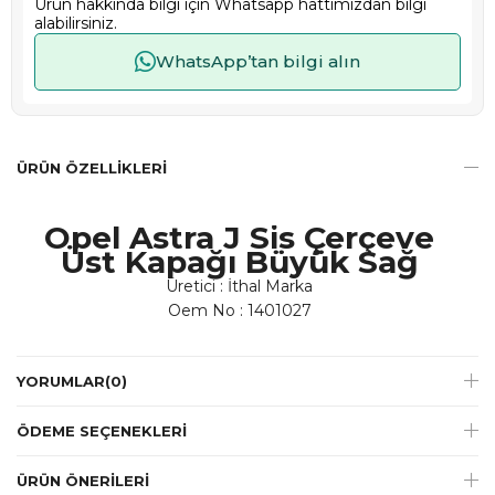
Ürün hakkında bilgi için Whatsapp hattımızdan bilgi
alabilirsiniz.
WhatsApp’tan bilgi alın
ÜRÜN ÖZELLIKLERI
Opel Astra J Sis Çerçeve
Üst Kapağı Büyük Sağ
Üretici : İthal Marka
Oem No : 1401027
YORUMLAR
(0)
ÖDEME SEÇENEKLERI
ÜRÜN ÖNERILERI