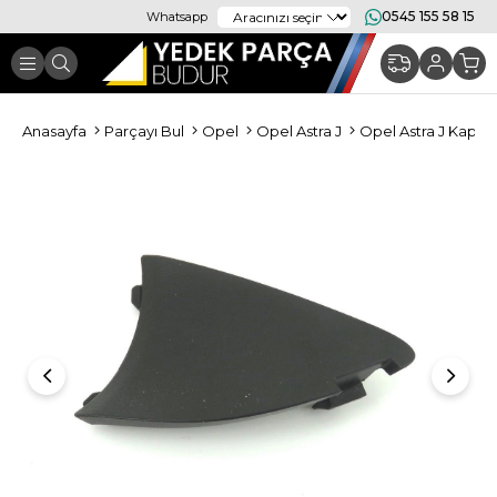
0545 155 58 15
Whatsapp
Anasayfa
Parçayı Bul
Opel
Opel Astra J
Opel Astra J Kapor