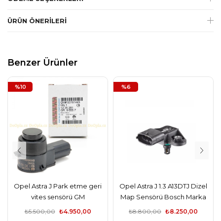
ÜRÜN ÖNERILERI
Benzer Ürünler
%10
%6
Opel Astra J Park etme geri
Opel Astra J 1.3 A13DTJ Dizel
vites sensörü GM
Map Sensörü Bosch Marka
₺5.500,00
₺4.950,00
₺8.800,00
₺8.250,00