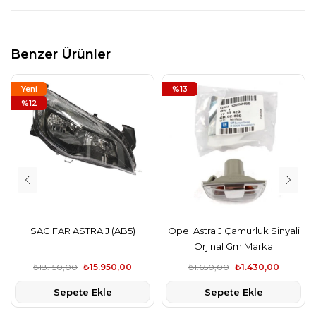
Benzer Ürünler
Yeni
%13
Ürün
%12
SAG FAR ASTRA J (AB5)
Opel Astra J Çamurluk Sinyali
Orjinal Gm Marka
₺18.150,00
₺15.950,00
₺1.650,00
₺1.430,00
Sepete Ekle
Sepete Ekle