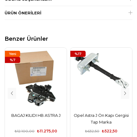
ÜRÜN ÖNERILERI
Benzer Ürünler
Yeni
%17
Ürün
%7
BAGAJ KILIDI HB ASTRA J
Opel Astra J Ön Kapı Gergisi
Tap Marka
₺12.100,00
₺11.275,00
₺632,50
₺522,50