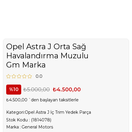
Opel Astra J Orta Sağ
Havalandırma Muzulu
Gm Marka
0.0
₺5.000,00
₺4.500,00
10
₺4.500,00
`den başlayan taksitlerle
Kategori:
Opel Astra J İç Trim Yedek Parça
Stok Kodu
(1814078)
Marka
:
General Motors