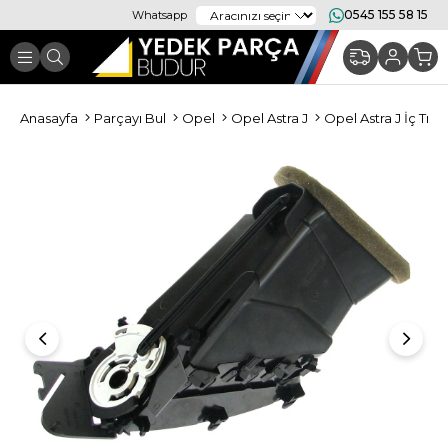
0545 155 58 15
Whatsapp
Anasayfa
Parçayı Bul
Opel
Opel Astra J
Opel Astra J İç Tr