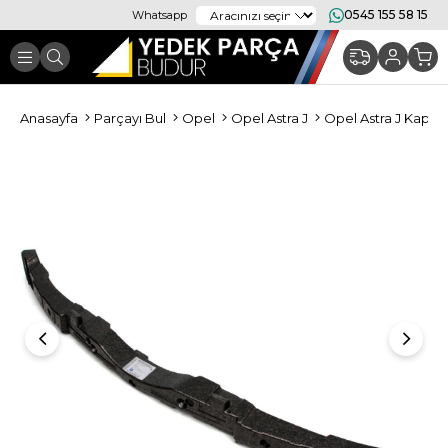
0545 155 58 15
Whatsapp
Anasayfa
Parçayı Bul
Opel
Opel Astra J
Opel Astra J Kapor