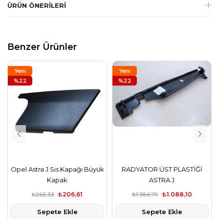
ÜRÜN ÖNERILERI
Benzer Ürünler
Yeni
Yeni
Ürün
%22
Ürün
%22
Opel Astra J Sis Kapağı Büyük
RADYATOR ÜST PLASTİĞİ
Kapak
ASTRA J
₺263,33
₺206,61
₺1.386,79
₺1.088,10
Sepete Ekle
Sepete Ekle