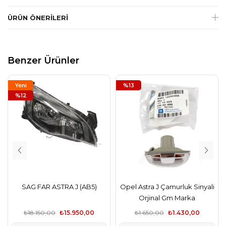
ÜRÜN ÖNERILERI
Benzer Ürünler
Yeni
%13
Ürün
%12
SAG FAR ASTRA J (AB5)
Opel Astra J Çamurluk Sinyali
Orjinal Gm Marka
₺18.150,00
₺15.950,00
₺1.650,00
₺1.430,00