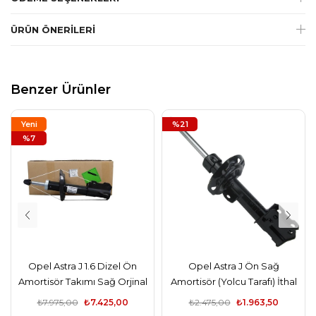
ÜRÜN ÖNERILERI
Benzer Ürünler
Yeni
%21
Ürün
%7
Opel Astra J 1.6 Dizel Ön
Opel Astra J Ön Sağ
Amortisör Takımı Sağ Orjinal
Amortisör (Yolcu Tarafı) İthal
Gm Marka
Ürün
₺7.975,00
₺7.425,00
₺2.475,00
₺1.963,50