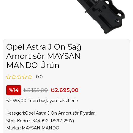
Opel Astra J Ön Sağ
Amortisör MAYSAN
MANDO Ürün
0.0
₺3.135,00
₺2.695,00
14
₺2.695,00
`den başlayan taksitlerle
Kategori:
Opel Astra J Ön Amortisör Fiyatları
Stok Kodu
(344996 -PS9712517)
Marka
:
MAYSAN MANDO