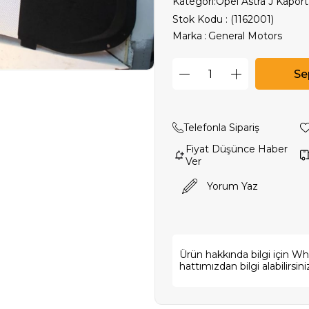
Kategori:
Opel Astra J Kapor
Stok Kodu
(1162001)
Marka
:
General Motors
Telefonla Sipariş
Fiyat Düşünce Haber
Ver
Yorum Yaz
Ürün hakkında bilgi için W
hattımızdan bilgi alabilirsini