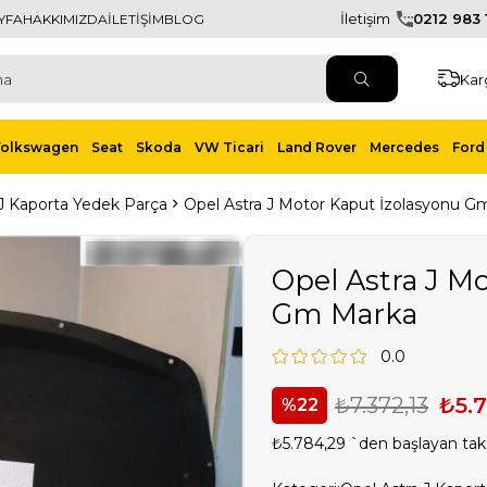
İletişim
0212 983 1
YFA
HAKKIMIZDA
İLETİŞİM
BLOG
Kar
Volkswagen
Seat
Skoda
VW Ticari
Land Rover
Mercedes
Ford 
 J Kaporta Yedek Parça
Opel Astra J Motor Kaput İzolasyonu G
Opel Astra J M
Gm Marka
0.0
₺7.372,13
₺5.
22
₺5.784,29
`den başlayan taks