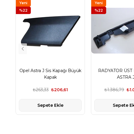
Yeni
Yeni
Ürün
%22
Ürün
%22
Opel Astra J Sis Kapağı Büyük
RADYATOR ÜST 
Kapak
ASTRA 
₺263,33
₺206,61
₺1.386,79
₺1.
Sepete Ekle
Sepete Ek