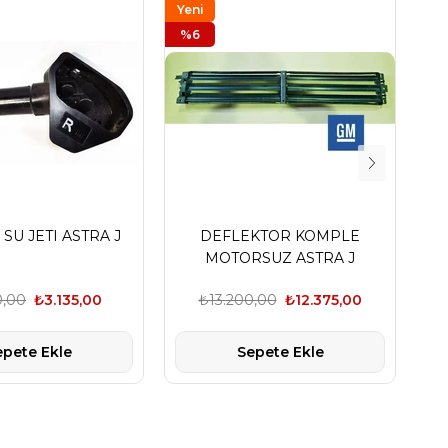
Yeni
Ye
Ürün
%6
Ür
%2
SU JETI ASTRA J
DEFLEKTOR KOMPLE
O
MOTORSUZ ASTRA J
0,00
₺3.135,00
₺13.200,00
₺12.375,00
epete Ekle
Sepete Ekle