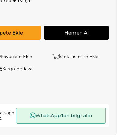
ta Yedek Parça
Favorilere Ekle
İstek Listeme Ekle
Kargo Bedava
hatsapp
WhatsApp’tan bilgi alın
z.