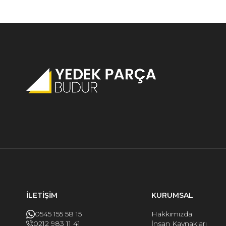
İLETİŞİM
KURUMSAL
0545 155 58 15
Hakkımızda
0212 983 11 41
İnsan Kaynakları