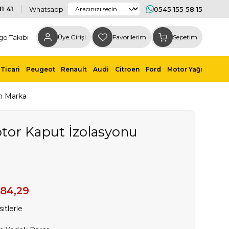
1 41
Whatsapp
0545 155 58 15
go Takibi
Üye Girişi
Favorilerim
Sepetim
Ticari
Peugeot
Renault
Audi
Citroen
Ford
Motor Yağı
m Marka
otor Kaput İzolasyonu
784,29
itlerle