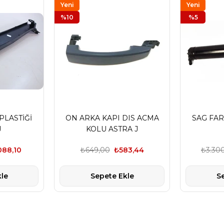
Yeni
Yeni
Ürün
%10
Ürün
%5
PLASTİĞİ
ON ARKA KAPI DIS ACMA
SAG FAR 
J
KOLU ASTRA J
088,10
₺649,00
₺583,44
₺3.30
le
Sepete Ekle
S