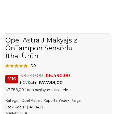
Opel Astra J Makyajsız
ÖnTampon Sensörlü
İthal Ürün
5.0
₺9.240,00
₺6.490,00
16
₺7.788,00
KDV Dahil
₺7.788,00
`den başlayan taksitlerle
Kategori:
Opel Astra J Kaporta Yedek Parça
Stok Kodu
(1400427)
Marka
:
İTHAL