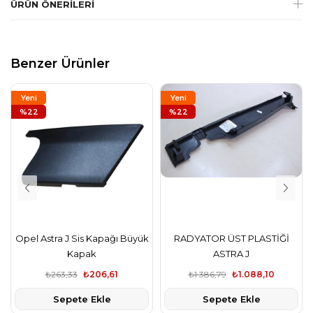
ÜRÜN ÖNERILERI
Benzer Ürünler
Yeni
Yeni
Ürün
%22
Ürün
%22
Opel Astra J Sis Kapağı Büyük
RADYATOR ÜST PLASTİĞİ
Kapak
ASTRA J
₺263,33
₺206,61
₺1.386,79
₺1.088,10
Sepete Ekle
Sepete Ekle