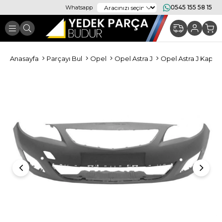
0545 155 58 15
Whatsapp
Anasayfa
Parçayı Bul
Opel
Opel Astra J
Opel Astra J Kapor