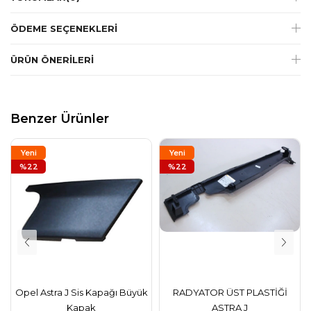
ÖDEME SEÇENEKLERI
ÜRÜN ÖNERILERI
Benzer Ürünler
Yeni
Yeni
Ürün
%22
Ürün
%22
Opel Astra J Sis Kapağı Büyük
RADYATOR ÜST PLASTİĞİ
Kapak
ASTRA J