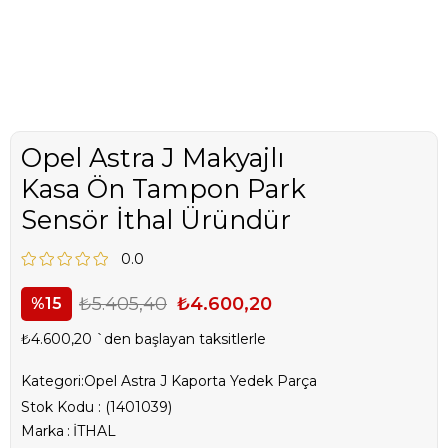
Opel Astra J Makyajlı
Kasa Ön Tampon Park
Sensör İthal Üründür
0.0
₺5.405,40
₺4.600,20
15
₺4.600,20
`den başlayan taksitlerle
Kategori:
Opel Astra J Kaporta Yedek Parça
Stok Kodu
(1401039)
Marka
:
İTHAL