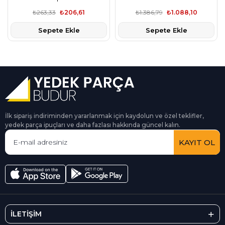
₺263,33
₺206,61
₺1.386,79
₺1.088,10
Sepete Ekle
Sepete Ekle
İlk sipariş indiriminden yararlanmak için kaydolun ve özel teklifler,
yedek parça ipuçları ve daha fazlası hakkında güncel kalın.
KAYIT OL
İLETİŞİM