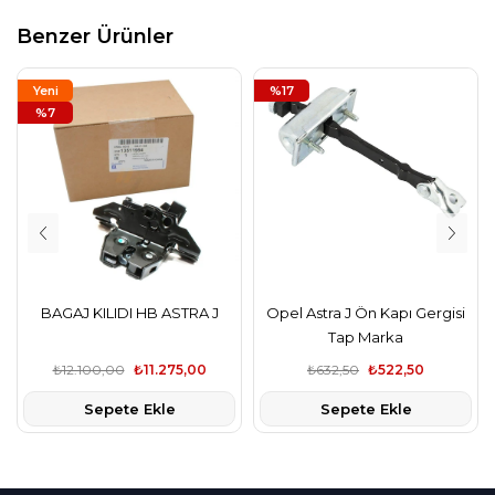
Benzer Ürünler
Yeni
%17
Ürün
%7
BAGAJ KILIDI HB ASTRA J
Opel Astra J Ön Kapı Gergisi
Tap Marka
₺12.100,00
₺11.275,00
₺632,50
₺522,50
Sepete Ekle
Sepete Ekle