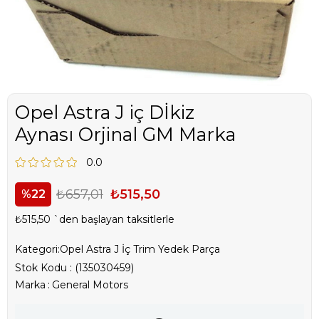
Opel Astra J iç Dİkiz
Aynası Orjinal GM Marka
0.0
₺657,01
₺515,50
22
₺515,50
`den başlayan taksitlerle
Kategori:
Opel Astra J İç Trim Yedek Parça
Stok Kodu
(135030459)
Marka
:
General Motors