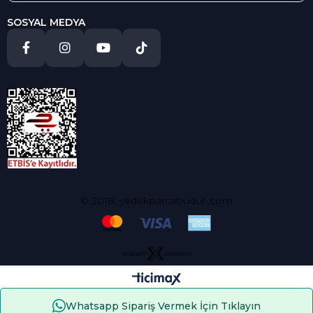
SOSYAL MEDYA
© 2018, yedekparcabudur..com
Whatsapp Sipariş Vermek İçin Tıklayın