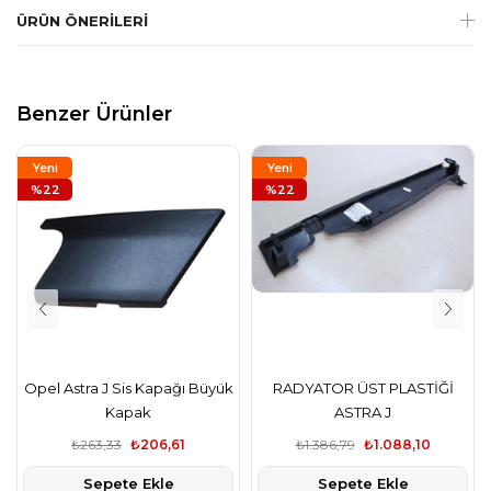
ÜRÜN ÖNERILERI
Benzer Ürünler
Yeni
Yeni
Ürün
%22
Ürün
%22
Opel Astra J Sis Kapağı Büyük
RADYATOR ÜST PLASTİĞİ
Kapak
ASTRA J
₺263,33
₺206,61
₺1.386,79
₺1.088,10
Sepete Ekle
Sepete Ekle