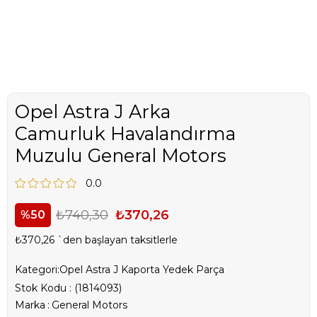
Opel Astra J Arka
Camurluk Havalandırma
Muzulu General Motors
0.0
₺740,30
₺370,26
50
₺370,26
`den başlayan taksitlerle
Kategori:
Opel Astra J Kaporta Yedek Parça
Stok Kodu
(1814093)
Marka
:
General Motors