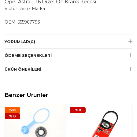
Opel Astra J 1.6 Dizel Ön Krank Kecesi
Victor Reinz Marka
OEM: 555967793
YORUMLAR
(0)
ÖDEME SEÇENEKLERI
ÜRÜN ÖNERILERI
Benzer Ürünler
Yeni
%11
Ürün
%13