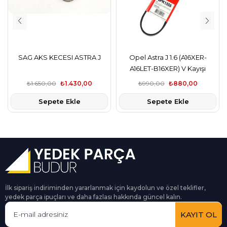
SAG AKS KECESI ASTRA J
Opel Astra J 1.6 (A16XER-
A16LET-B16XER) V Kayışı
GATES
₺1.650,00
₺1.430,00
₺990,00
₺880,00
Sepete Ekle
Sepete Ekle
İlk sipariş indiriminden yararlanmak için kaydolun ve özel teklifler,
yedek parça ipuçları ve daha fazlası hakkında güncel kalın.
KAYIT OL