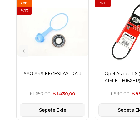
Yeni
%11
Ürün
%13
SAG AKS KECESI ASTRA J
Opel Astra J 1.6
A16LET-B16XER) 
GATES
₺1.650,00
₺1.430,00
₺990,00
₺8
Sepete Ekle
Sepete Ek