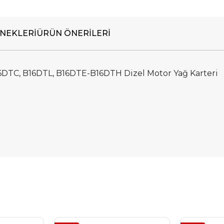
NEKLERI
ÜRÜN ÖNERILERI
D16DTC, B16DTL, B16DTE-B16DTH Dizel Motor Yağ Karteri