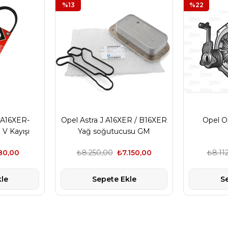
%13
%22
 (A16XER-
Opel Astra J A16XER / B16XER
Opel Op
V Kayışı
Yağ soğutucusu GM
80,00
₺8.250,00
₺7.150,00
₺8.112
le
Sepete Ekle
S