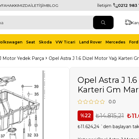
İletişim
0212 983 1
YFA
HAKKIMIZDA
İLETİŞİM
BLOG
Kar
Volkswagen
Seat
Skoda
VW Ticari
Land Rover
Mercedes
Ford 
 J Motor Yedek Parça
Opel Astra J 1.6 Dizel Motor Yağ Karteri 
Opel Astra J 1.
Karteri Gm Ma
0.0
₺14.815,21
₺11
22
₺11.624,24
`den başlayan taks