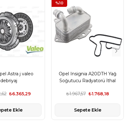
%10
%1
el Astra j valeo
Opel Insignia A20DTH Yağ
debriyaj
Soğutucu Radyatorü İthal
,62
₺6.365,29
₺1.967,57
₺1.768,18
epete Ekle
Sepete Ekle