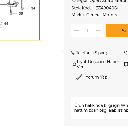
Kategori:
Opel Astra J Motor
Stok Kodu
(55490406)
Marka
:
General Motors
Telefonla Sipariş
Fiyat Düşünce Haber
Ver
Yorum Yaz
Ürün hakkında bilgi için W
hattımızdan bilgi alabilirsini