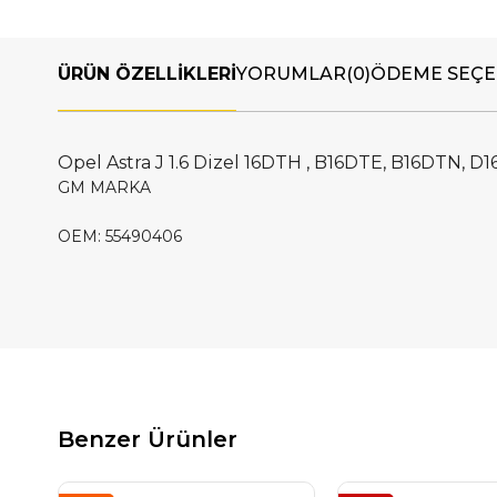
ÜRÜN ÖZELLIKLERI
YORUMLAR
(0)
ÖDEME SEÇE
Opel Astra J 1.6 Dizel 16DTH , B16DTE, B16DTN, 
GM MARKA
OEM: 55490406
Benzer Ürünler