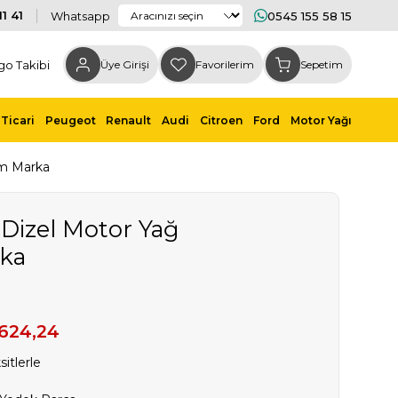
1 41
Whatsapp
0545 155 58 15
go Takibi
Üye Girişi
Favorilerim
Sepetim
Ticari
Peugeot
Renault
Audi
Citroen
Ford
Motor Yağı
Gm Marka
6 Dizel Motor Yağ
rka
.624,24
itlerle