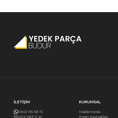
İLETİŞİM
KURUMSAL
0545 155 58 15
Hakkımızda
0212 983 11 41
İnsan Kaynakları