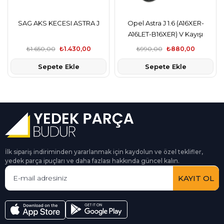
SAG AKS KECESI ASTRA J
Opel Astra J 1.6 (A16XER-
A16LET-B16XER) V Kayışı
GATES
₺1.650,00
₺1.430,00
₺990,00
₺880,00
Sepete Ekle
Sepete Ekle
İlk sipariş indiriminden yararlanmak için kaydolun ve özel teklifler,
yedek parça ipuçları ve daha fazlası hakkında güncel kalın.
KAYIT OL