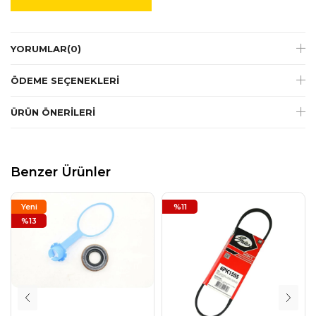
YORUMLAR
(0)
ÖDEME SEÇENEKLERI
ÜRÜN ÖNERILERI
Benzer Ürünler
Yeni
%11
Ürün
%13