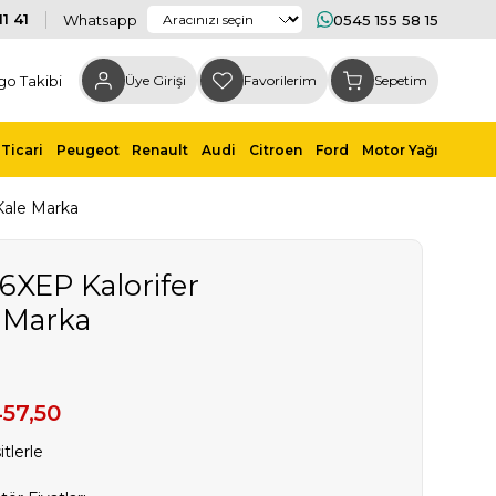
1 41
Whatsapp
0545 155 58 15
go Takibi
Üye Girişi
Favorilerim
Sepetim
Ticari
Peugeot
Renault
Audi
Citroen
Ford
Motor Yağı
Kale Marka
6XEP Kalorifer
 Marka
457,50
tlerle