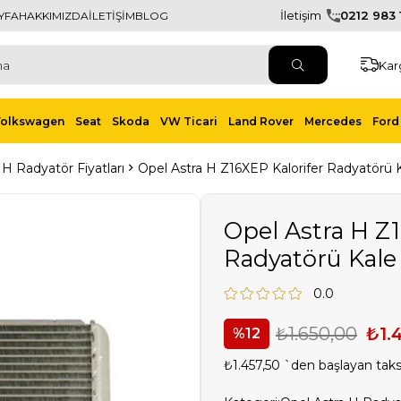
İletişim
0212 983 1
YFA
HAKKIMIZDA
İLETİŞİM
BLOG
Kar
Volkswagen
Seat
Skoda
VW Ticari
Land Rover
Mercedes
Ford 
 H Radyatör Fiyatları
Opel Astra H Z16XEP Kalorifer Radyatörü 
Opel Astra H Z1
Radyatörü Kale
0.0
₺1.650,00
₺1.
12
₺1.457,50
`den başlayan taksi