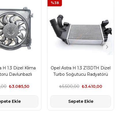
%38
%3
a H 1.3 Dizel Klima
Opel Astra H 1.3 Z13DTH Dizel
oru Davlunbazlı
Turbo Soğutucu Radyatörü
 İthal Üründür
,00
₺3.085,50
₺5.500,00
₺3.410,00
epete Ekle
Sepete Ekle