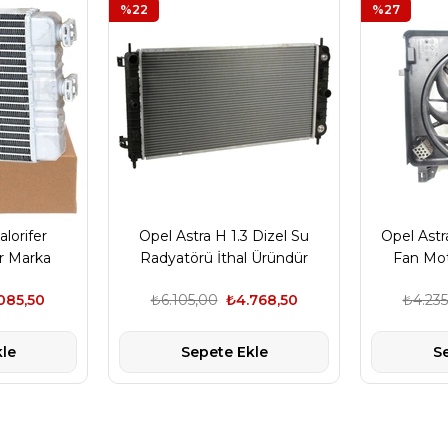
%22
%27
lorifer
Opel Astra H 1.3 Dizel Su
Opel Astr
r Marka
Radyatörü İthal Üründür
Fan Mot
komple
085,50
₺6.105,00
₺4.768,50
₺4.235
le
Sepete Ekle
S