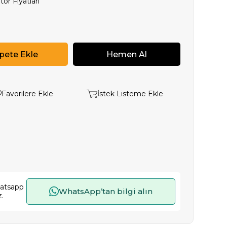
ör Fiyatları
Favorilere Ekle
İstek Listeme Ekle
hatsapp
WhatsApp’tan bilgi alın
z.