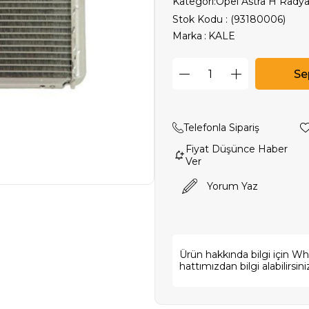
Kategori:
Opel Astra H Radyat
Stok Kodu
(93180006)
Marka
:
KALE
Telefonla Sipariş
Fiyat Düşünce Haber
Ver
Yorum Yaz
Ürün hakkında bilgi için W
hattımızdan bilgi alabilirsini