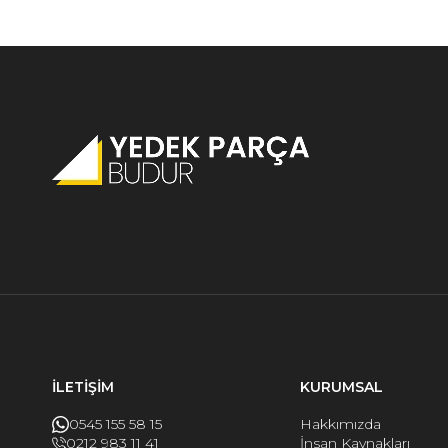
İLETİŞİM
KURUMSAL
0545 155 58 15
Hakkımızda
0212 983 11 41
İnsan Kaynakları