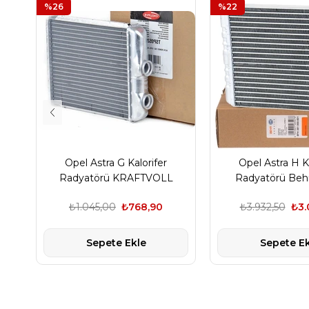
%26
%22
Opel Astra G Kalorifer
Opel Astra H Ka
Radyatörü KRAFTVOLL
Radyatörü Beh
Marka
₺1.045,00
₺768,90
₺3.932,50
₺3.
Sepete Ekle
Sepete Ek