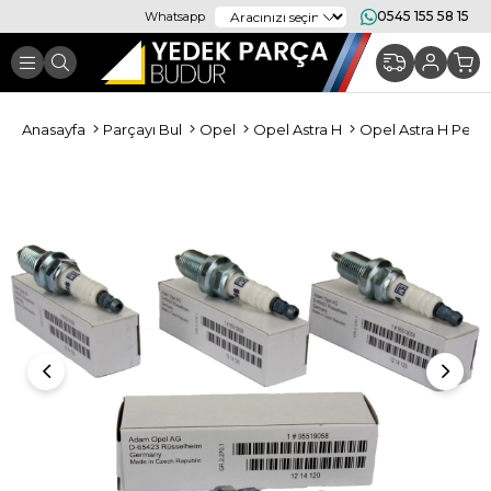
0545 155 58 15
Whatsapp
Anasayfa
Parçayı Bul
Opel
Opel Astra H
Opel Astra H Periy