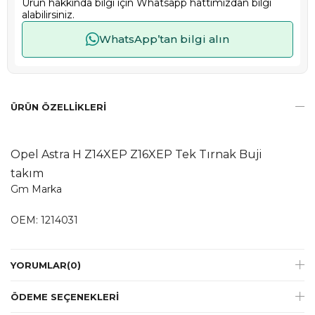
Ürün hakkında bilgi için Whatsapp hattımızdan bilgi
alabilirsiniz.
WhatsApp’tan bilgi alın
ÜRÜN ÖZELLIKLERI
Opel Astra H Z14XEP Z16XEP Tek Tırnak Buji
takım
Gm Marka
OEM: 1214031
YORUMLAR
(0)
ÖDEME SEÇENEKLERI