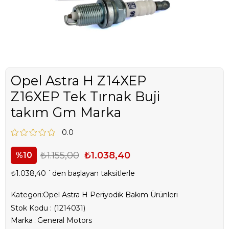
Opel Astra H Z14XEP
Z16XEP Tek Tırnak Buji
takım Gm Marka
0.0
₺1.155,00
₺1.038,40
10
₺1.038,40
`den başlayan taksitlerle
Kategori:
Opel Astra H Periyodik Bakım Ürünleri
Stok Kodu
(1214031)
Marka
:
General Motors