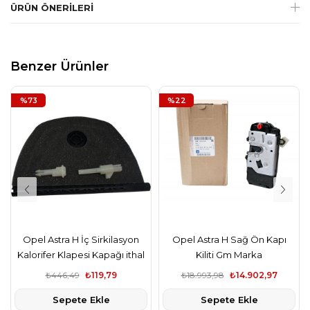
ÜRÜN ÖNERILERI
Benzer Ürünler
%73
%22
Opel Astra H İç Sirkilasyon
Opel Astra H Sağ Ön Kapı
Kalorifer Klapesi Kapağı ithal
Kiliti Gm Marka
ürün
₺446,49
₺119,79
₺18.993,98
₺14.902,97
Sepete Ekle
Sepete Ekle