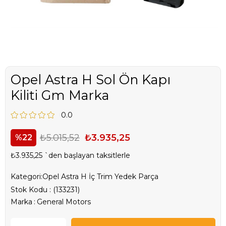
Opel Astra H Sol Ön Kapı
Kiliti Gm Marka
0.0
₺5.015,52
₺3.935,25
22
₺3.935,25
`den başlayan taksitlerle
Kategori:
Opel Astra H İç Trim Yedek Parça
Stok Kodu
(133231)
Marka
:
General Motors