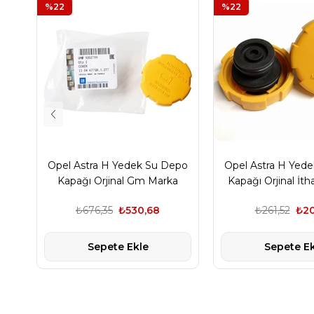
%22
%22
Opel Astra H Yedek Su Depo
Opel Astra H Yed
Kapağı Orjinal Gm Marka
Kapağı Orjinal İth
₺676,35
₺530,68
₺261,52
₺20
Sepete Ekle
Sepete Ek