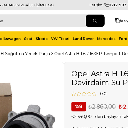
İletişim
0212 983 1
YFA
HAKKIMIZDA
İLETİŞİM
BLOG
Kar
Volkswagen
Seat
Skoda
VW Ticari
Land Rover
Mercedes
Ford 
a H Soğutma Yedek Parça
Opel Astra H 1.6 Z16XEP Twinport 
Opel Astra H 1
Devirdaim Su 
0.0
₺2.860,00
₺2
8
₺2.640,00
`den başlayan taks