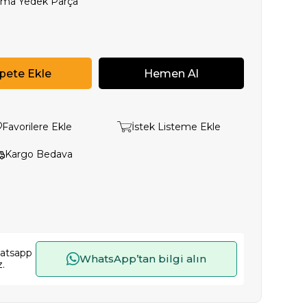
tma Yedek Parça
Favorilere Ekle
İstek Listeme Ekle
Kargo Bedava
hatsapp
WhatsApp’tan bilgi alın
z.