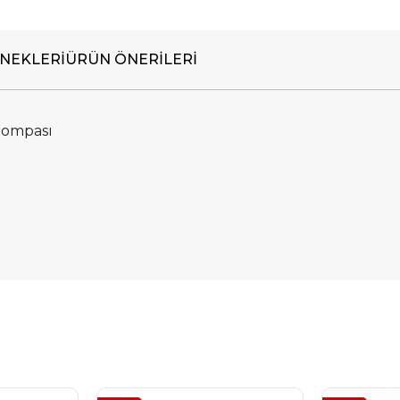
NEKLERI
ÜRÜN ÖNERILERI
Pompası