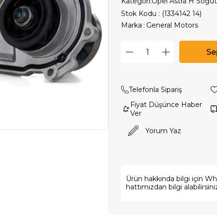
Kategori:
Opel Astra H Soğu
Stok Kodu
(1334142 14)
Marka
:
General Motors
Telefonla Sipariş
Fiyat Düşünce Haber
Ver
Yorum Yaz
Ürün hakkında bilgi için W
hattımızdan bilgi alabilirsini