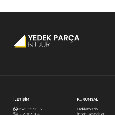
İLETİŞİM
KURUMSAL
0545 155 58 15
Hakkımızda
0212 983 11 41
İnsan Kaynakları