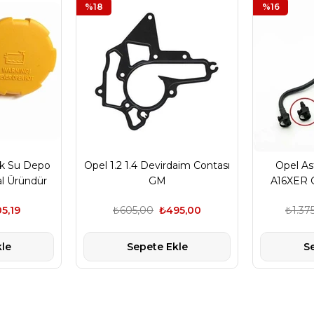
%18
%16
ek Su Depo
Opel 1.2 1.4 Devirdaim Contası
Opel As
al Üründür
GM
A16XER G
Hort
5,19
₺605,00
₺495,00
₺1.37
le
Sepete Ekle
S