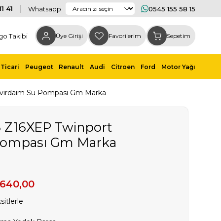
1 41
Whatsapp
0545 155 58 15
go Takibi
Üye Girişi
Favorilerim
Sepetim
Ticari
Peugeot
Renault
Audi
Citroen
Ford
Motor Yağı
Devirdaim Su Pompası Gm Marka
.6 Z16XEP Twinport
Pompası Gm Marka
.640,00
itlerle