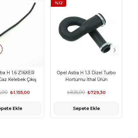
%12
%
tra H 1.6 Z16XER
Opel Astra H 1.3 Dizel Turbo
az Kelebek Çıkış
Hortumu İthal Ürün
Z
umu Gm Marka
5,00
₺1.155,00
₺825,00
₺729,30
epete Ekle
Sepete Ekle