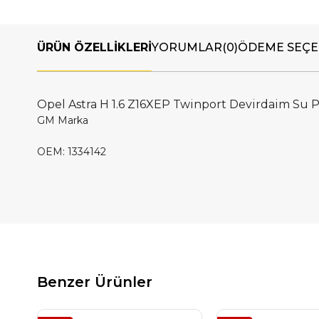
ÜRÜN ÖZELLIKLERI
YORUMLAR
(0)
ÖDEME SEÇE
Opel Astra H 1.6 Z16XEP Twinport Devirdaim Su 
GM Marka
OEM: 1334142
Benzer Ürünler