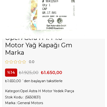
Opel Astra H 1.4 1.6
Motor Yağ Kapağı Gm
Marka
0.0
₺1.925,00
₺1.650,00
14
₺1.650,00
`den başlayan taksitlerle
Kategori:
Opel Astra H Motor Yedek Parça
Stok Kodu
(5650831)
Marka
:
General Motors