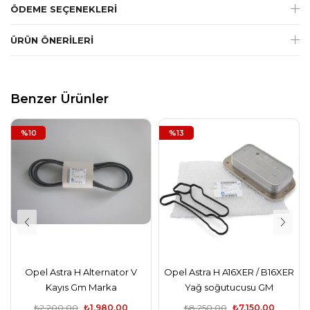
ÖDEME SEÇENEKLERI
ÜRÜN ÖNERILERI
Benzer Ürünler
%10
%13
Opel Astra H Alternator V
Opel Astra H A16XER / B16XER
Kayıs Gm Marka
Yağ soğutucusu GM
₺2.200,00
₺1.980,00
₺8.250,00
₺7.150,00