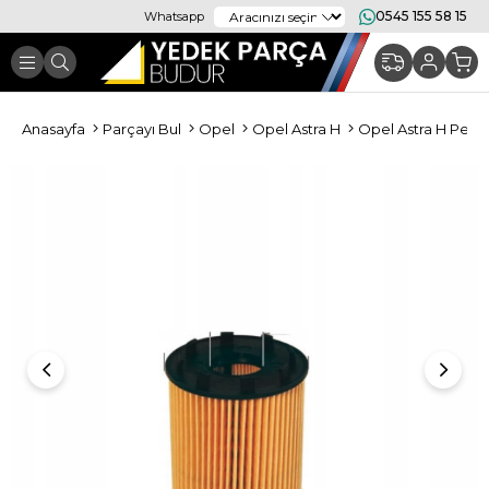
0545 155 58 15
Whatsapp
Anasayfa
Parçayı Bul
Opel
Opel Astra H
Opel Astra H Periy