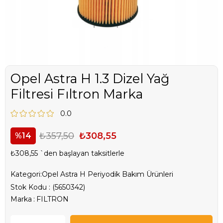
Opel Astra H 1.3 Dizel Yağ
Filtresi Fıltron Marka
0.0
₺357,50
₺308,55
14
₺308,55
`den başlayan taksitlerle
Kategori:
Opel Astra H Periyodik Bakım Ürünleri
Stok Kodu
(5650342)
Marka
:
FILTRON