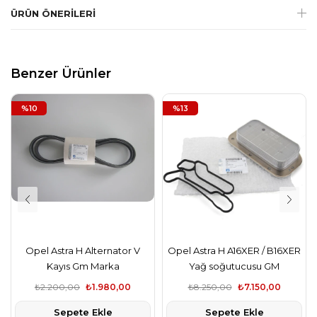
ÜRÜN ÖNERILERI
Benzer Ürünler
%10
%13
Opel Astra H Alternator V
Opel Astra H A16XER / B16XER
Kayıs Gm Marka
Yağ soğutucusu GM
₺2.200,00
₺1.980,00
₺8.250,00
₺7.150,00
Sepete Ekle
Sepete Ekle