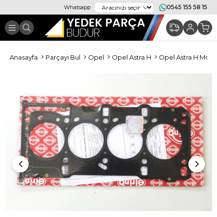
0545 155 58 15
Whatsapp
Anasayfa
Parçayı Bul
Opel
Opel Astra H
Opel Astra H Moto