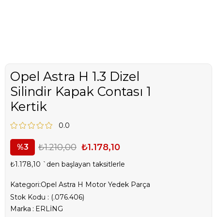
Opel Astra H 1.3 Dizel
Silindir Kapak Contası 1
Kertik
0.0
₺1.210,00
₺1.178,10
3
₺1.178,10
`den başlayan taksitlerle
Kategori:
Opel Astra H Motor Yedek Parça
Stok Kodu
(.076.406)
Marka
:
ERLİNG