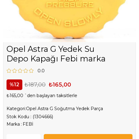
Opel Astra G Yedek Su
Depo Kapağı Febi marka
0.0
₺187,00
₺165,00
12
₺165,00
`den başlayan taksitlerle
Kategori:
Opel Astra G Soğutma Yedek Parça
Stok Kodu
(1304666)
Marka
:
FEBİ