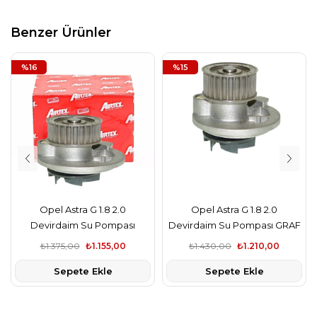
Benzer Ürünler
%16
%15
Opel Astra G 1.8 2.0
Opel Astra G 1.8 2.0
Devirdaim Su Pompası
Devirdaim Su Pompası GRAF
AIRTEX
₺1.375,00
₺1.155,00
₺1.430,00
₺1.210,00
Sepete Ekle
Sepete Ekle