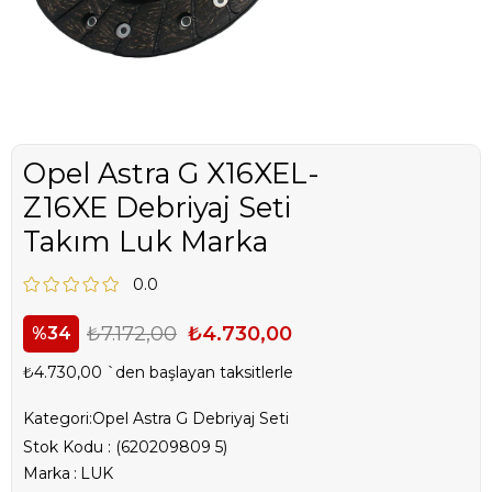
Opel Astra G X16XEL-
Z16XE Debriyaj Seti
Takım Luk Marka
0.0
₺7.172,00
₺4.730,00
34
₺4.730,00
`den başlayan taksitlerle
Kategori:
Opel Astra G Debriyaj Seti
Stok Kodu
(620209809 5)
Marka
:
LUK