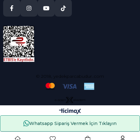
© 2018, yedekparcabudur..com
Whatsapp Sipariş Vermek İçin Tıklayın
Çerez Kullanımı