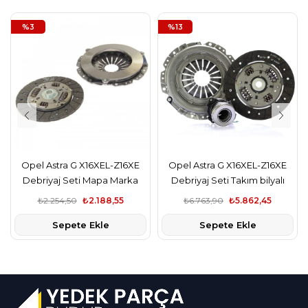
%3
%13
Opel Astra G X16XEL-Z16XE
Opel Astra G X16XEL-Z16XE
Debriyaj Seti Mapa Marka
Debriyaj Seti Takım bilyalı
Seti Luk Marka
₺2.254,50
₺2.188,55
₺6.763,90
₺5.862,45
Sepete Ekle
Sepete Ekle