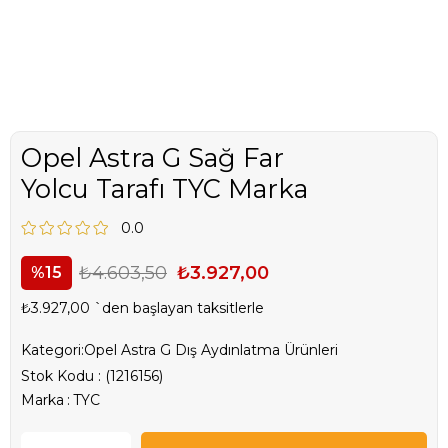
Opel Astra G Sağ Far
Yolcu Tarafı TYC Marka
0.0
₺4.603,50
₺3.927,00
15
₺3.927,00
`den başlayan taksitlerle
Kategori:
Opel Astra G Dış Aydınlatma Ürünleri
Stok Kodu
(1216156)
Marka
:
TYC