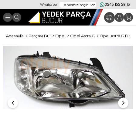
0545 155 58 15
Whatsapp
Anasayfa
Parçayı Bul
Opel
Opel Astra G
Opel Astra G Dış A