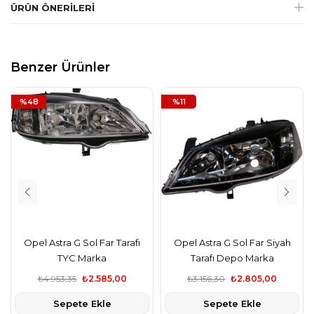
ÜRÜN ÖNERILERI
Benzer Ürünler
%48
%11
Opel Astra G Sol Far Tarafı
Opel Astra G Sol Far Siyah
TYC Marka
Tarafı Depo Marka
₺4.953,35
₺2.585,00
₺3.156,30
₺2.805,00
Sepete Ekle
Sepete Ekle