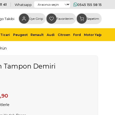
1 41
Whatsapp
0545 155 58 15
go Takibi
Üye Girişi
Favorilerim
Sepetim
Ticari
Peugeot
Renault
Audi
Citroen
Ford
Motor Yağı
Ürün
Ön Tampon Demiri
,90
tlerle