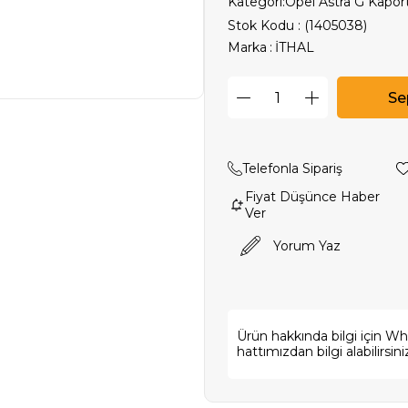
Kategori:
Opel Astra G Kapor
Stok Kodu
(1405038)
Marka
:
İTHAL
Telefonla Sipariş
Fiyat Düşünce Haber
Ver
Yorum Yaz
Ürün hakkında bilgi için W
hattımızdan bilgi alabilirsini