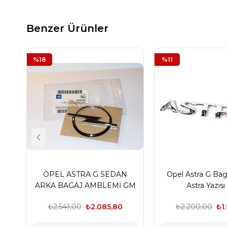
Benzer Ürünler
%18
%11
OPEL ASTRA G SEDAN
Opel Astra G Bag
ARKA BAGAJ AMBLEMİ GM
Astra Yazıs
ORJİNAL
₺2.541,00
₺2.085,80
₺2.200,00
₺1