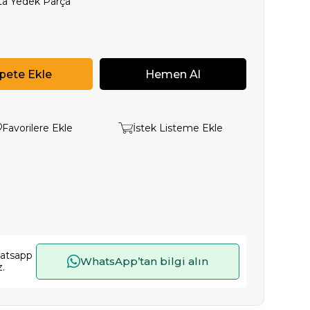
ta Yedek Parça
Favorilere Ekle
İstek Listeme Ekle
hatsapp
WhatsApp’tan bilgi alın
z.