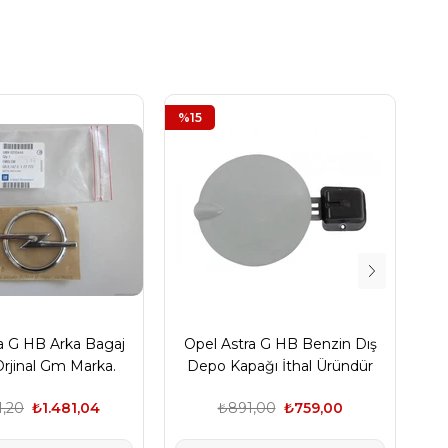
%15
%
a G HB Arka Bagaj
Opel Astra G HB Benzin Dış
O
rjinal Gm Marka.
Depo Kapağı İthal Üründür
1,20
₺1.481,04
₺891,00
₺759,00