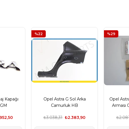
%22
%29
aj Kapağı
Opel Astra G Sol Arka
Opel Astr
ı GM
Camurluk HB
Arması O
.952,50
₺3.038,31
₺2.383,90
₺2.08