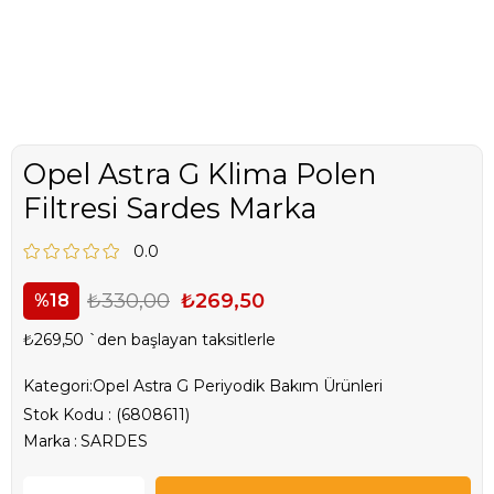
Opel Astra G Klima Polen
Filtresi Sardes Marka
0.0
₺330,00
₺269,50
18
₺269,50
`den başlayan taksitlerle
Kategori:
Opel Astra G Periyodik Bakım Ürünleri
Stok Kodu
(6808611)
Marka
:
SARDES