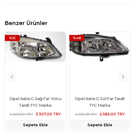
Benzer Ürünler
%15
%48
Opel Astra G Sağ Far Yolcu
Opel Astra G Sol Far Tarafı
Tarafı TYC Marka
TYC Marka
4.603,50 TRY
3.927,00 TRY
4.953,35 TRY
2.585,00 TRY
Sepete Ekle
Sepete Ekle