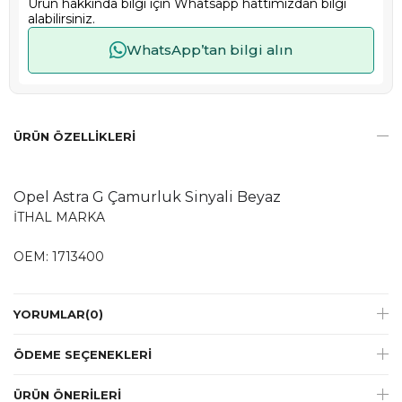
Ürün hakkında bilgi için Whatsapp hattımızdan bilgi
alabilirsiniz.
WhatsApp’tan bilgi alın
ÜRÜN ÖZELLIKLERI
Opel Astra G Çamurluk Sinyali Beyaz
İTHAL MARKA
OEM: 1713400
YORUMLAR
(0)
ÖDEME SEÇENEKLERI
ÜRÜN ÖNERILERI