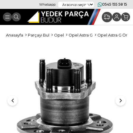
0545 155 58 15
Whatsapp
Anasayfa
Parçayı Bul
Opel
Opel Astra G
Opel Astra G Ön T