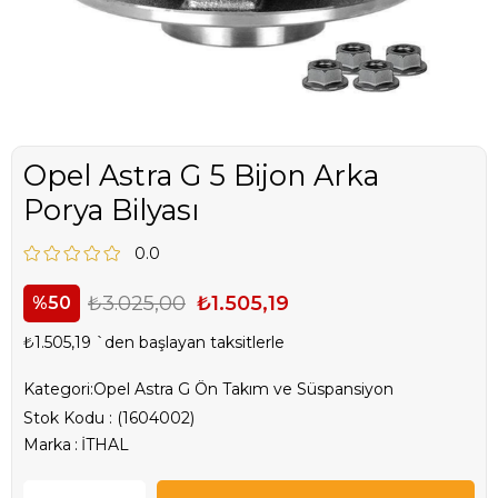
Opel Astra G 5 Bijon Arka
Porya Bilyası
0.0
₺3.025,00
₺1.505,19
50
₺1.505,19
`den başlayan taksitlerle
Kategori:
Opel Astra G Ön Takım ve Süspansiyon
Stok Kodu
(1604002)
Marka
:
İTHAL