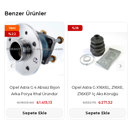
Benzer Ürünler
Yeni
%18
Ürün
%22
Opel Astra G 4 Abssiz Bijon
Opel Astra G X16XEL, Z16XE,
Arka Porya İthal Üründür
Z16XEP İç Aks Körüğü
₺1.803,60
₺1.415,13
₺332,75
₺271,52
Sepete Ekle
Sepete Ekle