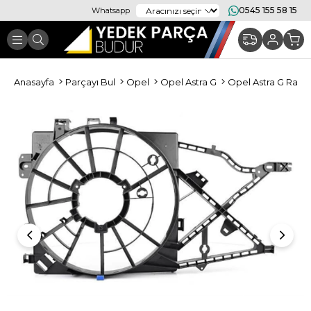
0545 155 58 15
Whatsapp
Anasayfa
Parçayı Bul
Opel
Opel Astra G
Opel Astra G Radya