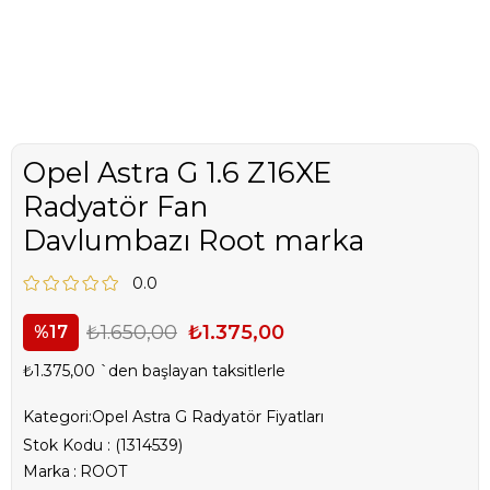
Opel Astra G 1.6 Z16XE
Radyatör Fan
Davlumbazı Root marka
0.0
₺1.650,00
₺1.375,00
17
₺1.375,00
`den başlayan taksitlerle
Kategori:
Opel Astra G Radyatör Fiyatları
Stok Kodu
(1314539)
Marka
:
ROOT