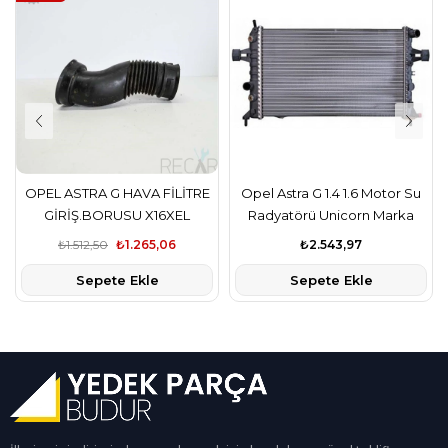
OPEL ASTRA G HAVA FİLİTRE
Opel Astra G 1.4 1.6 Motor Su
GİRİŞ.BORUSU X16XEL
Radyatörü Unicorn Marka
₺1.512,50
₺1.265,06
₺2.543,97
Sepete Ekle
Sepete Ekle