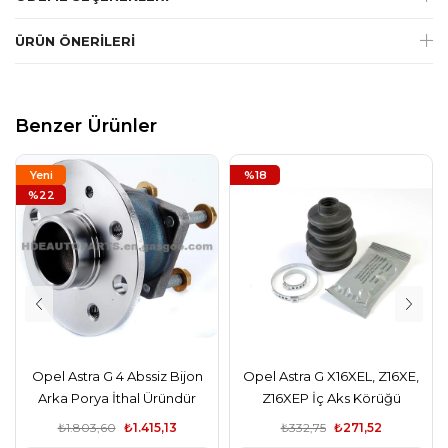
ÜRÜN ÖNERILERI
Benzer Ürünler
Yeni
%18
Ürün
%22
Opel Astra G 4 Abssiz Bijon
Opel Astra G X16XEL, Z16XE,
Arka Porya İthal Üründür
Z16XEP İç Aks Körüğü
₺1.803,60
₺1.415,13
₺332,75
₺271,52