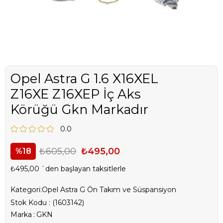
Opel Astra G 1.6 X16XEL
Z16XE Z16XEP İç Aks
Körüğü Gkn Markadır
0.0
₺605,00
₺495,00
18
₺495,00
`den başlayan taksitlerle
Kategori:
Opel Astra G Ön Takım ve Süspansiyon
Stok Kodu
(1603142)
Marka
:
GKN