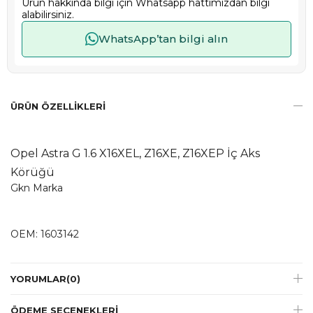
Ürün hakkında bilgi için Whatsapp hattımızdan bilgi
alabilirsiniz.
WhatsApp’tan bilgi alın
ÜRÜN ÖZELLIKLERI
Opel Astra G 1.6 X16XEL, Z16XE, Z16XEP İç Aks
Körüğü
Gkn Marka
OEM: 1603142
YORUMLAR
(0)
ÖDEME SEÇENEKLERI