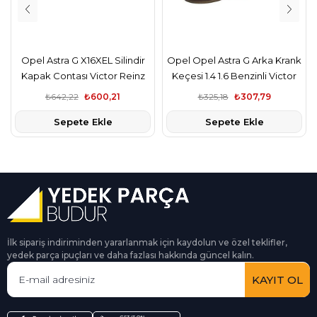
Opel Astra G X16XEL Silindir
Opel Opel Astra G Arka Krank
Kapak Contası Victor Reinz
Keçesi 1.4 1.6 Benzinli Victor
Reinz,
₺642,22
₺600,21
₺325,18
₺307,79
Sepete Ekle
Sepete Ekle
İlk sipariş indiriminden yararlanmak için kaydolun ve özel teklifler,
yedek parça ipuçları ve daha fazlası hakkında güncel kalın.
KAYIT OL