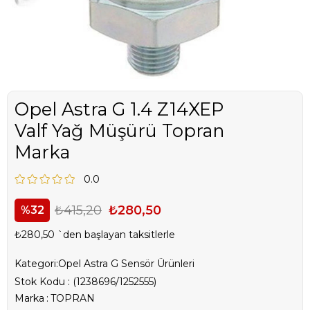
Opel Astra G 1.4 Z14XEP
Valf Yağ Müşürü Topran
Marka
0.0
₺415,20
₺280,50
32
₺280,50
`den başlayan taksitlerle
Kategori:
Opel Astra G Sensör Ürünleri
Stok Kodu
(1238696/1252555)
Marka
:
TOPRAN