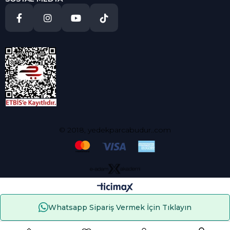
© 2018, yedekparcabudur..com
Whatsapp Sipariş Vermek İçin Tıklayın
Çerez Kullanımı