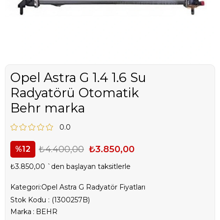
Opel Astra G 1.4 1.6 Su
Radyatörü Otomatik
Behr marka
0.0
₺4.400,00
₺3.850,00
12
₺3.850,00
`den başlayan taksitlerle
Kategori:
Opel Astra G Radyatör Fiyatları
Stok Kodu
(1300257B)
Marka
:
BEHR