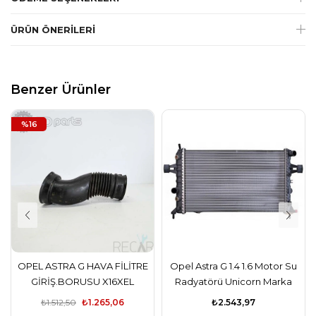
ÜRÜN ÖNERILERI
Benzer Ürünler
%16
OPEL ASTRA G HAVA FİLİTRE
Opel Astra G 1.4 1.6 Motor Su
GİRİŞ.BORUSU X16XEL
Radyatörü Unicorn Marka
₺1.512,50
₺1.265,06
₺2.543,97