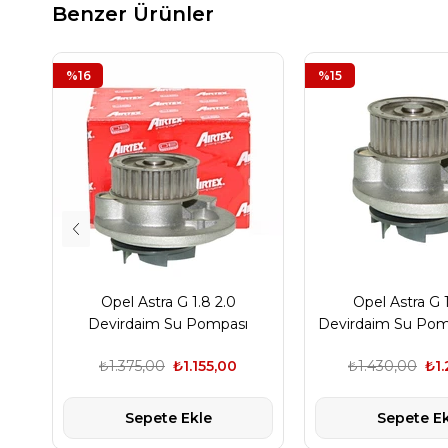
Benzer Ürünler
%16
%15
Opel Astra G 1.8 2.0
Opel Astra G 1
Devirdaim Su Pompası
Devirdaim Su Po
AIRTEX
₺1.375,00
₺1.155,00
₺1.430,00
₺1.
Sepete Ekle
Sepete Ek