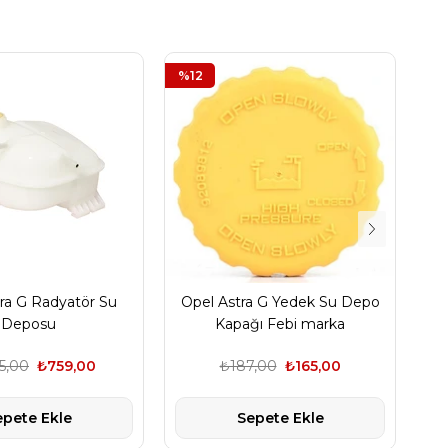
%12
%1
ra G Radyatör Su
Opel Astra G Yedek Su Depo
Deposu
Kapağı Febi marka
5,00
₺759,00
₺187,00
₺165,00
epete Ekle
Sepete Ekle