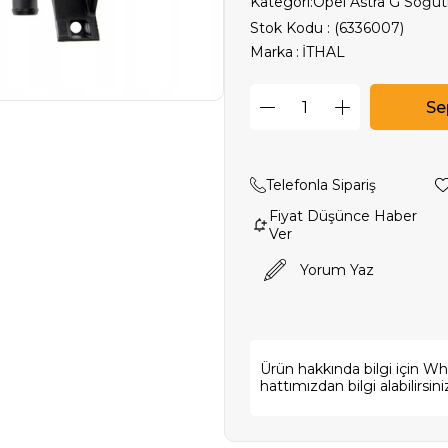
Kategori:
Opel Astra G Soğu
Stok Kodu
(6336007)
Marka
:
İTHAL
Telefonla Sipariş
Fiyat Düşünce Haber
Ver
Yorum Yaz
Ürün hakkında bilgi için W
hattımızdan bilgi alabilirsini