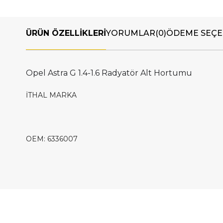
ÜRÜN ÖZELLIKLERI
YORUMLAR
(0)
ÖDEME SEÇE
Opel Astra G 1.4-1.6 Radyatör Alt Hortumu
İTHAL MARKA
OEM: 6336007