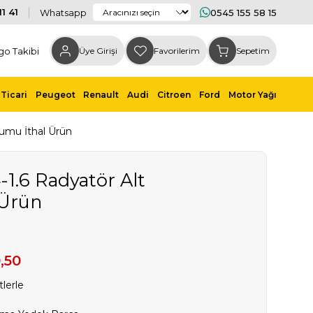
1 41
Whatsapp
0545 155 58 15
go Takibi
Üye Girişi
Favorilerim
Sepetim
Ticari
Peugeot
Renault
Audi
Citroen
Ford
Motor Yağı
tumu İthal Ürün
-1.6 Radyatör Alt
 Ürün
,50
lerle