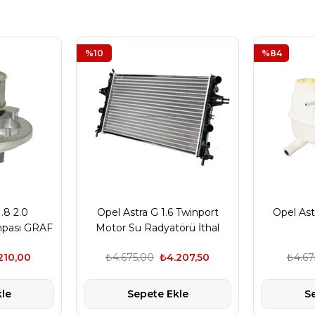
%10
%84
.8 2.0
Opel Astra G 1.6 Twinport
Opel Ast
mpası GRAF
Motor Su Radyatörü İthal
Ürün
210,00
₺4.675,00
₺4.207,50
₺4.67
le
Sepete Ekle
S