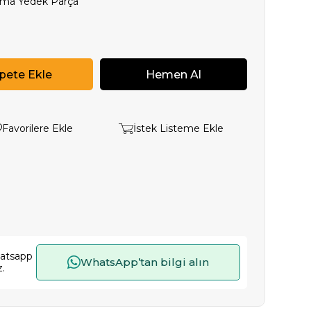
tma Yedek Parça
Favorilere Ekle
İstek Listeme Ekle
hatsapp
WhatsApp’tan bilgi alın
z.