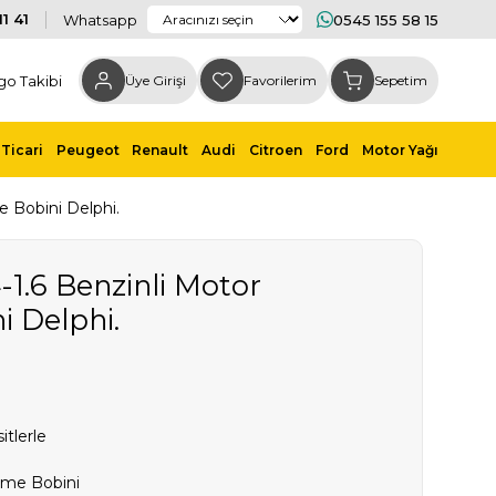
1 41
Whatsapp
0545 155 58 15
go Takibi
Üye Girişi
Favorilerim
Sepetim
Ticari
Peugeot
Renault
Audi
Citroen
Ford
Motor Yağı
e Bobini Delphi.
4-1.6 Benzinli Motor
i Delphi.
itlerle
eme Bobini