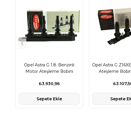
Opel Astra G 1.8. Benzinli
Opel Astra G Z16X
Motor Ateşleme Bobini
Ateşleme Bobin
Delphi Marka
₺3.930,96
₺3.107,5
Sepete Ekle
Sepete Ek