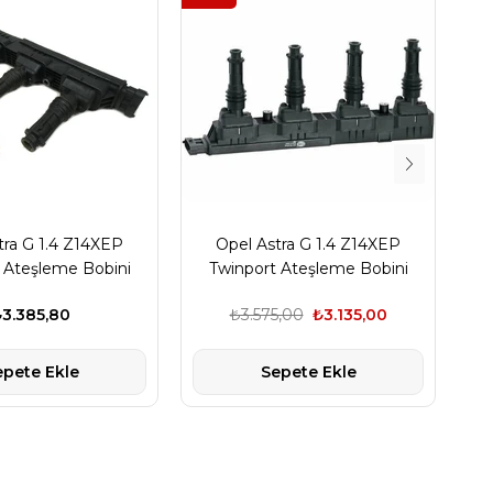
tra G 1.4 Z14XEP
Opel Astra G 1.4 Z14XEP
O
 Ateşleme Bobini
Twinport Ateşleme Bobini
Mo
sch Marka
Hella Marka
3.385,80
₺3.575,00
₺3.135,00
epete Ekle
Sepete Ekle