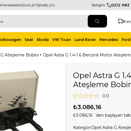
İletişim
0212 983 1
YFA
HAKKIMIZDA
İLETİŞİM
BLOG
Kar
Volkswagen
Seat
Skoda
VW Ticari
Land Rover
Mercedes
Ford 
 G Ateşleme Bobini
Opel Astra G 1.4-1.6 Benzinli Motor Ateşlem
Opel Astra G 1.
Ateşleme Bobin
0.0
₺3.086,16
₺3.086,16
`den başlayan taks
Kategori:
Opel Astra G Ateşl