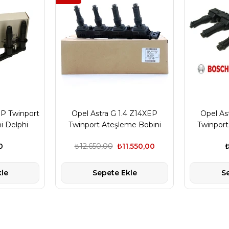
EP Twinport
Opel Astra G 1.4 Z14XEP
Opel As
i Delphi
Twinport Ateşleme Bobini
Twinport
Gm Marka
Bo
0
₺12.650,00
₺11.550,00
₺
le
Sepete Ekle
S