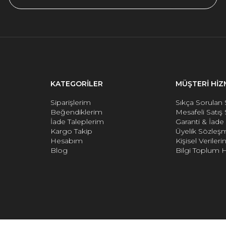
KATEGORİLER
MÜŞTERİ HİZ
Siparişlerim
Sıkça Sorulan 
Beğendiklerim
Mesafeli Satış
İade Taleplerim
Garanti & İad
Kargo Takip
Üyelik Sözleş
Hesabım
Kişisel Verile
Blog
Bilgi Toplum H