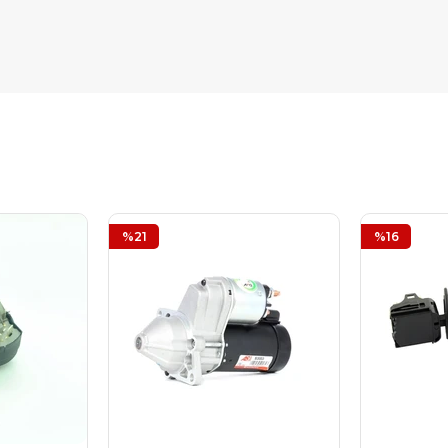
%21
%16