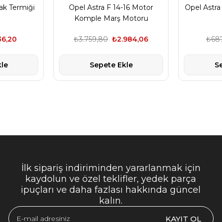
ak Termiği
Opel Astra F 14-16 Motor
Opel Astra
Komple Marş Motoru
36,20
₺3.759,80
₺2.984,06
₺687
le
Sepete Ekle
S
İlk sipariş indiriminden yararlanmak için
kaydolun ve özel teklifler, yedek parça
ipuçları ve daha fazlası hakkında güncel
kalın.
KAYIT OL