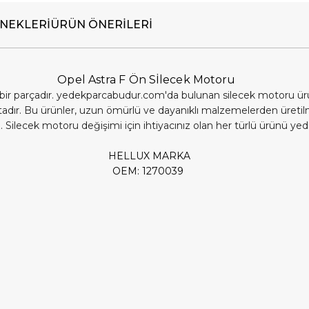
NEKLERI
ÜRÜN ÖNERILERI
Opel Astra F Ön Sİlecek Motoru
ir parçadır. yedekparcabudur.com'da bulunan silecek motoru ürünler
adır. Bu ürünler, uzun ömürlü ve dayanıklı malzemelerden üretilmi
iz. Silecek motoru değişimi için ihtiyacınız olan her türlü ürünü yed
HELLUX MARKA
OEM: 1270039