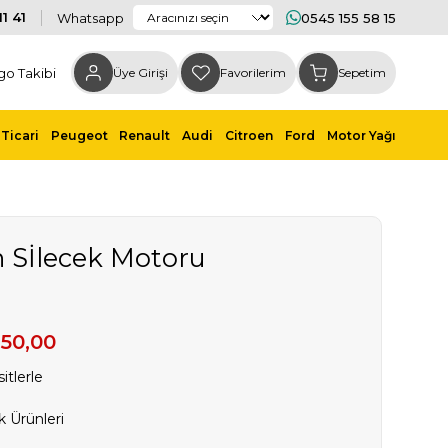
1 41
Whatsapp
0545 155 58 15
go Takibi
Üye Girişi
Favorilerim
Sepetim
Ticari
Peugeot
Renault
Audi
Citroen
Ford
Motor Yağı
n Sİlecek Motoru
650,00
itlerle
k Ürünleri