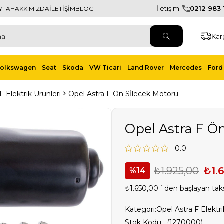
İletişim
0212 983 1
YFA
HAKKIMIZDA
İLETİŞİM
BLOG
Kar
Volkswagen
Seat
Skoda
VW Ticari
Land Rover
Mercedes
Ford 
F Elektrik Ürünleri
Opel Astra F Ön Sİlecek Motoru
Opel Astra F Ö
0.0
₺1.925,00
₺1.
14
₺1.650,00
`den başlayan taks
Kategori:
Opel Astra F Elektri
Stok Kodu
(1270000)