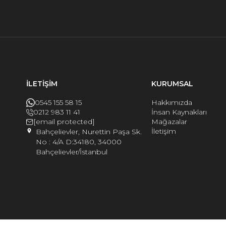
İLETİŞİM
KURUMSAL
0545 155 58 15
Hakkımızda
0212 983 11 41
İnsan Kaynakları
[email protected]
Mağazalar
İletişim
Bahçelievler, Nurettin Paşa Sk.
No : 4/A D:34180, 34000
Bahçelievler/İstanbul