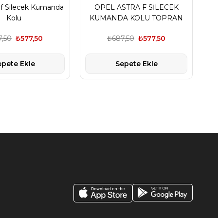
 f Silecek Kumanda
OPEL ASTRA F SİLECEK
Kolu
KUMANDA KOLU TOPRAN
,50
₺577,50
₺687,50
₺577,50
epete Ekle
Sepete Ekle