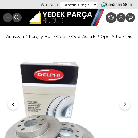
0545 155 58 15
Whatsapp
Anasayfa
Parçayı Bul
Opel
Opel Astra F
Opel Astra F Disk F