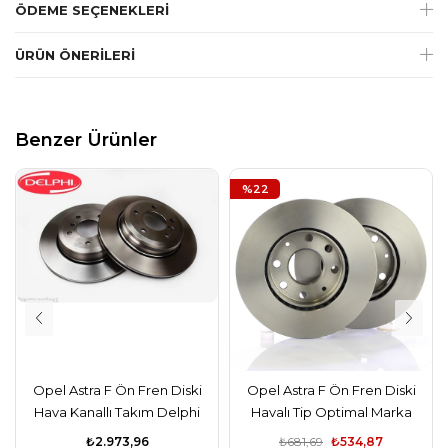
ÖDEME SEÇENEKLERI
ÜRÜN ÖNERILERI
Benzer Ürünler
%22
Opel Astra F Ön Fren Diski
Opel Astra F Ön Fren Diski
Hava Kanallı Takım Delphi
Havalı Tip Optimal Marka
Marka
₺2.973,96
₺681,69
₺534,87