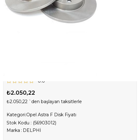
Opel Astra F Ön Fren
Diski Hava Kanalsız
Takım Delphi Marka
0.0
₺2.050,22
₺2.050,22
`den başlayan taksitlerle
Kategori:
Opel Astra F Disk Fiyatı
Stok Kodu
(56903012)
Marka
:
DELPHİ